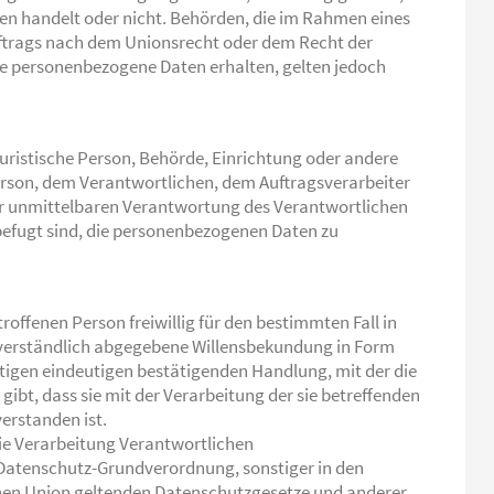
tten handelt oder nicht. Behörden, die im Rahmen eines
rags nach dem Unionsrecht oder dem Recht der
e personenbezogene Daten erhalten, gelten jedoch
r juristische Person, Behörde, Einrichtung oder andere
erson, dem Verantwortlichen, dem Auftragsverarbeiter
er unmittelbaren Verantwortung des Verantwortlichen
befugt sind, die personenbezogenen Daten zu
troffenen Person freiwillig für den bestimmten Fall in
sverständlich abgegebene Willensbekundung in Form
stigen eindeutigen bestätigenden Handlung, mit der die
gibt, dass sie mit der Verarbeitung der sie betreffenden
erstanden ist.
die Verarbeitung Verantwortlichen
 Datenschutz-Grundverordnung, sonstiger in den
hen Union geltenden Datenschutzgesetze und anderer