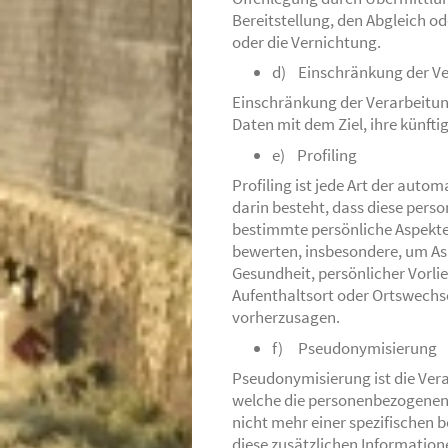
Bereitstellung, den Abgleich o
oder die Vernichtung.
d) Einschränkung der Ve
Einschränkung der Verarbeitun
Daten mit dem Ziel, ihre künft
e) Profiling
Profiling ist jede Art der aut
darin besteht, dass diese pe
bestimmte persönliche Aspekte, 
bewerten, insbesondere, um Asp
Gesundheit, persönlicher Vorlie
Aufenthaltsort oder Ortswechse
vorherzusagen.
f) Pseudonymisierung
Pseudonymisierung ist die Ver
welche die personenbezogenen
nicht mehr einer spezifischen 
diese zusätzlichen Informatio