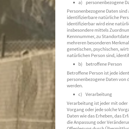
a) personenbezogene D
Personenbezogene Daten sind all
identifizierbare natürliche Per
identifizierbar wird eine natürl
insbesondere mittels Zuordnun
Kennnummer, zu Standortdaten
mehreren besonderen Merkmalen
genetischen, psychischen, wirts
natürlichen Person sind, identi
b) betroffene Person
Betroffene Person ist jede ident
personenbezogene Daten von de
werden.
c) Verarbeitung
Verarbeitung ist jeder mit ode
Vorgang oder jede solche Vo
Daten wie das Erheben, das Erf
die Anpassung oder Veränderun
Offenlegung durch Übermittlun