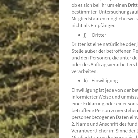
ob es sich bei ihr um einen Dri
bestimmten Untersuchungsauft
Mitgliedstaaten möglicherweis
nicht als Empfänger.
j) Dritter
Dritter ist eine natürliche ode
Stelle außer der betroffenen P
und den Personen, die unter d
oder des Auftragsverarbeiters 
verarbeiten.
k) Einwilligung
Einwilligung ist jede von der be
informierter Weise und unmis
einer Erklärung oder einer son
betroffene Person zu verstehen 
personenbezogenen Daten einv
2. Name und Anschrift des für 
Verantwortlicher im Sinne der
Mitgliedstaaten der Europäisc